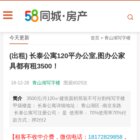
今天更新
首页
>
青山湖写字楼
(出租) 长泰公寓120平办公室,图办公家
具都有租3500！
18-12-28
青山湖写字楼
围观
6025
次
简介
3500元/月120㎡建筑面积简装不可分割纯写字楼
甲级楼盘： 长泰公寓详细地址： 青山湖区 -南京东路
长泰公寓可注册公司： 是 使用率： 70%使用率70%付
款方式：押2付2
【租客不收中介费，微信电话：
18172829858
，